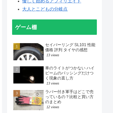
優しく始めるアフィリエイト
大人とこどもの分岐点
ゲーム棚
セイバーリング SL101 性能
価格 評判 タイヤの感想
13 views
車のライトがつかない ハイ
ビームのパッシングだけつ
く現象の直し方
13 views
ラバー付き軍手はどこで売
っているの？比較と買い方
のまとめ
12 views