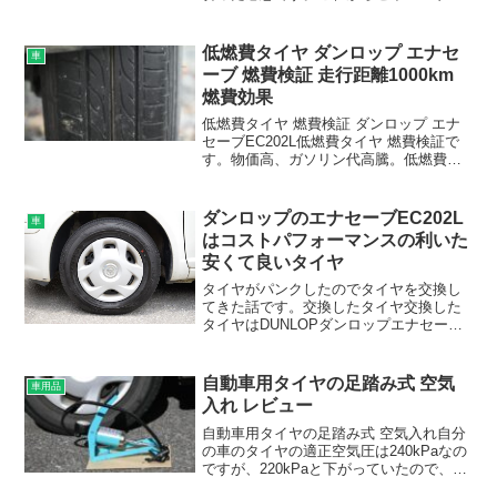
グの性能を調べて購入の検討をしている
方のお役になれば幸いです。セイバーリ
ング SL101の特徴元々はアメリカのファ
低燃費タイヤ ダンロップ エナセ
車
イヤ...
ーブ 燃費検証 走行距離1000km
燃費効果
低燃費タイヤ 燃費検証 ダンロップ エナ
セーブEC202L低燃費タイヤ 燃費検証で
す。物価高、ガソリン代高騰。低燃費タ
イヤの選ぶ判断基準として。低燃費タイ
ヤを使って、少しでもガソリン代の節約
に繋がれば嬉しいです。タイヤダンロッ
ダンロップのエナセーブEC202L
車
プ エナセーブ...
はコストパフォーマンスの利いた
安くて良いタイヤ
タイヤがパンクしたのでタイヤを交換し
てきた話です。交換したタイヤ交換した
タイヤはDUNLOPダンロップエナセーブ
EC202Lです。車はトヨタのヴィッツ
VITZに乗っていて、155/80R13 79Sのタ
イヤサイズです。コンパクトカーなの
自動車用タイヤの足踏み式 空気
車用品
で、...
入れ レビュー
自動車用タイヤの足踏み式 空気入れ自分
の車のタイヤの適正空気圧は240kPaなの
ですが、220kPaと下がっていたので、ガ
ソリンスタンドでタイヤに空気を入れよ