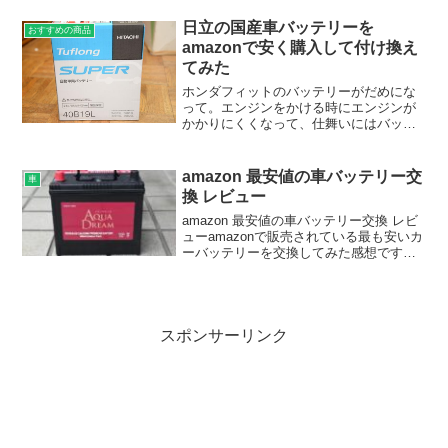
うとしたら、ガソリンスタンドの空気入
れが壊れていて。それなので、それほど
日立の国産車バッテリーを
おすすめの商品
高くもない...
amazonで安く購入して付け換え
てみた
ホンダフィットのバッテリーがだめにな
って。エンジンをかける時にエンジンが
かかりにくくなって、仕舞いにはバッテ
リーがあがってしまって。トヨタヴィッ
ツのバッテリーから、電源を貰う始末に
なり。家の駐車場でバッテリーがあがっ
amazon 最安値の車バッテリー交
車
てしまったから良かったん...
換 レビュー
amazon 最安値の車バッテリー交換 レビ
ューamazonで販売されている最も安いカ
ーバッテリーを交換してみた感想です。
車のバッテリーは、原産国によって価格
差があります。自分が購入の時に、確か
東南アジア系のバッテリーもありました
が、そちら...
スポンサーリンク