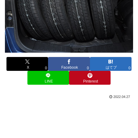
X
Facebook
はてブ
0
0
0
LINE
Pinterest
2022.04.27