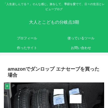
「人生楽しんでる？」そんな感じ。旅をして、季節を愛でて、日々の生活とレ
ビューブログ
大人とこどもの分岐点3期
プロフィール
使っているツール
作ったサイト
お問い合わせ
amazonでダンロップ エナセーブを買った
場合
車