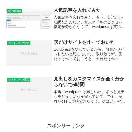
とパーマリンクに入れて、調べていた
ら。すごい悩んでいたことに、向こうか
人気記事を入れてみた
wordpress
ら手...
人気記事を入れてみた。もう、英語だか
ら訳わかんない。サムネイルのピクセル
指定が分からなくて、wordpressは英語が
理解できないとだめだわ。すごく時間掛
かってここまでできた。ほんと、カスタ
マイズサイトブログだと思うわ。
形だけサイトを作っておいた
サイトブログ設定
wordpressをやっているから、何個かサイ
トしたいと思っていて。取り敢えず、形
だけは作っておこうと。土台だけ作って
おいた。まだ、どんな風にしていくか考
えていないけど、作っておけば、やると
思うので。戦没者慰霊を見て、日本人と
してのことをや...
見出しをカスタマイズが全く分か
サイトブログ設定
らないで5時間
本当にwordpressは難しいわ。ずっと見出
しをどうしようか悩んでいて、でも、そ
れをcssに反映できなくて。やばい、挫折
しそうだ－。なんてやっています。それ
を5時間ぐらいやっても結局分からないか
ら、諦めました。ほんと試行錯誤の連続
です。こ...
スポンサーリンク