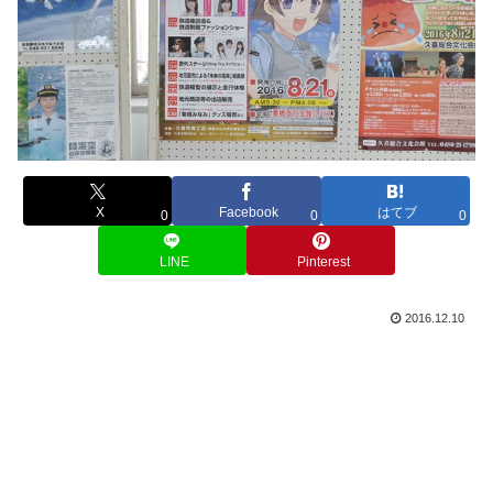
X
Facebook
はてブ
0
0
0
LINE
Pinterest
2016.12.10