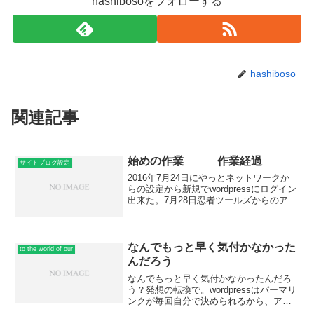
hashibosoをフォローする
hashiboso
関連記事
始めの作業 作業経過
サイトブログ設定
2016年7月24日にやっとネットワークか
らの設定から新規でwordpressにログイン
出来た。7月28日忍者ツールズからのアナ
ライズとカウンターを設置。8月2日プラ
グインでGoogle Analyticsの設置がいろい
ろ分からなくて、かな...
なんでもっと早く気付かなかった
to the world of our
んだろう
なんでもっと早く気付かなかったんだろ
う？発想の転換で。wordpressはパーマリ
ンクが毎回自分で決められるから、アフ
ィリエイトの記事を書いていて、affiliate