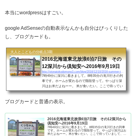
本当にwordpressはすごい。
google AdSenseの自動表示なんかも自分はびっくりした
し、ブログカードも。
大人とこどもの分岐点3期
2016北海道東北放浪6泊7日旅 その
12深川から倶知安へ2016年9月19日
http://otonatokodomono3.com/blog/2016/12/10/2016-summer-trip-hokkaido-tohoku-part-12
7時49分に深川に着きまして。8時35分の滝川行きの列
車です。ホームが変わるので階段登って。やっぱり深
川はお米だよねーー。 米が食いたい。ここで待ってい
まして、列車が来ました。滝川だから短いのですが、
ここの区間は特急しか走っていないので、これを逃す
ブログカードと普通の表示。
と次は14時04分。乗るのも大変です。関東や本州では
あんまり特急は考えないで、快速が走っているので。
ここ北海道は滝川－深川区間は鈍行がないので本当に
大変です。 好きな駅妹背牛。ここ妹背牛と江部乙の人
2016北海道東北放浪6泊7日旅 その12深川から
は本当にこんなに列車がスルーすると大変ですよね。
倶知安へ2016年9月19日
その...
7時49分に深川に着きまして。8時35分の滝川行きの列車
です。ホームが変わるので階段登って。やっぱり深川はお
米だよねーー。米が食いたい。ここで待っていまして、列