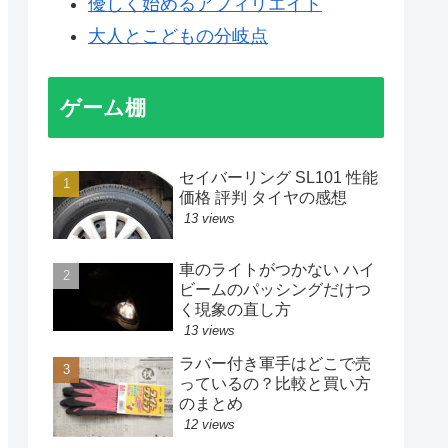
優しく始めるアフィリエイト
大人とこどもの分岐点
ゲーム棚
セイバーリング SL101 性能
価格 評判 タイヤの感想
13 views
車のライトがつかない ハイ
ビームのパッシングだけつ
く現象の直し方
13 views
ラバー付き軍手はどこで売
っているの？比較と買い方
のまとめ
12 views