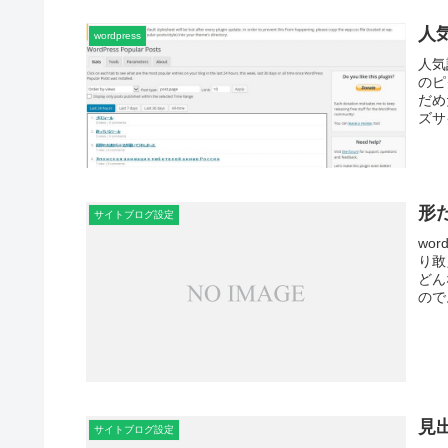
人
wordpress
人気
のピ
だめ
ズサ
形
サイトブログ設定
wo
り敢
どん
ので
見
サイトブログ設定