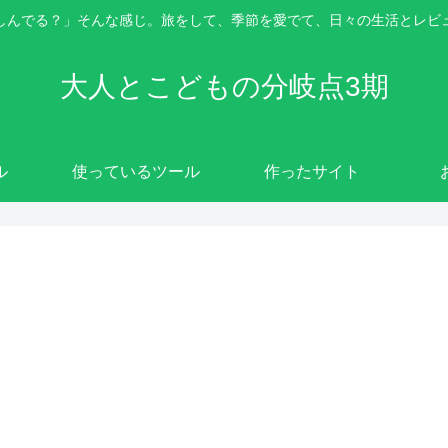
しんでる？」そんな感じ。旅をして、季節を愛でて、日々の生活とレビ
大人とこどもの分岐点3期
ル
使っているツール
作ったサイト