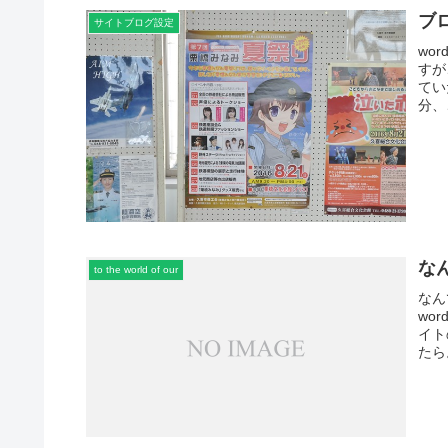
ブ
サイトブログ設定
wo
すが
てい
分、
な
to the world of our
なん
wo
イト
たら