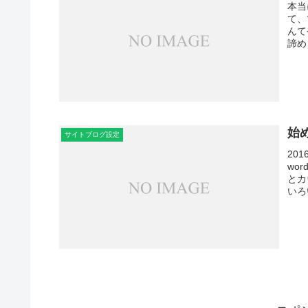
本当
て、
んて
諦め
始
サイトブログ設定
20
wo
とカ
いろ