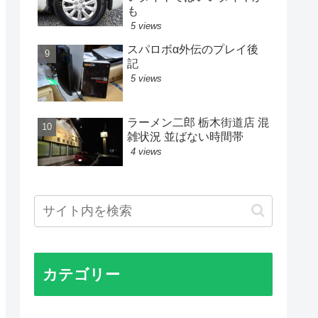
も
5 views
スパロボα外伝のプレイ後
記
5 views
ラーメン二郎 栃木街道店 混
雑状況 並ばない時間帯
4 views
カテゴリー