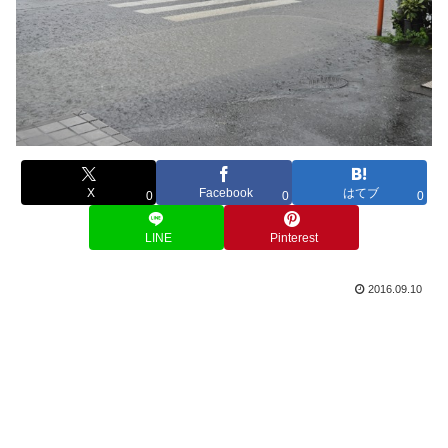
X
Facebook
はてブ
0
0
0
LINE
Pinterest
2016.09.10