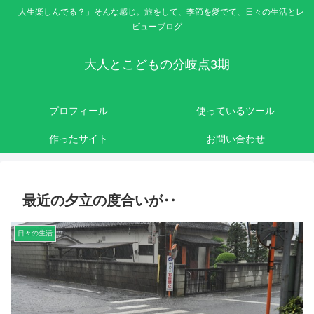
「人生楽しんでる？」そんな感じ。旅をして、季節を愛でて、日々の生活とレ
ビューブログ
大人とこどもの分岐点3期
プロフィール
使っているツール
作ったサイト
お問い合わせ
最近の夕立の度合いが‥
日々の生活