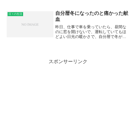
ら、ブログを書いたら、眠れなくなっ
て、3時20分に寝た。お酒は飲まなかっ
た。眠かったけれども、目覚めはよく、
自分暦冬になったのと痛かった献
日々の生活
寒く...
血
昨日、仕事で車を乗っていたら、昼間な
のに窓を開けないで、運転していてもほ
どよい日光の暖かさで、自分暦で冬が到
来したと思って、今日も寒くて、Tシャツ
×2、ロンT、アップジャケット、ベスト
と着ていても寒かったので、本当に寒か
った。昨日の10月3...
スポンサーリンク