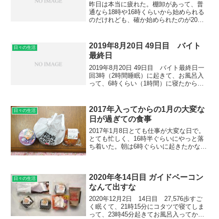
昨日は本当に疲れた。棚卸があって、普
通なら18時や16時くらいから始められる
のだけれども、確か始められたのが20時
を超えていたと思う。自分は棚卸ししや
すいように商品をパレットから棚に並べ
ていて、それが昨日はくそ派遣やろうが
2019年8月20日 49日目 バイト
日々の生活
いたせいでパレット...
最終日
2019年8月20日 49日目 バイト最終日一
回3時（2時間睡眠）に起きて、お風呂入
って、6時くらい（1時間）に寝たから、
結構きつくって。そうそう。今日を持ち
まして、秋の到来を告げます。この日を
境にかなり涼しくなって過ごしやすくな
2017年入ってからの1月の大変な
日々の生活
った。朝、...
日が過ぎての食事
2017年1月8日とても仕事が大変な日で。
とても忙しく、16時半ぐらいにやっと落
ち着いた。朝は6時ぐらいに起きたかな
ー。夜型になっていたから全然ねらんな
かったけど。それで夜に親が牛丼を買っ
てきて。久しぶりに牛丼を食べて美味し
2020年冬14日目 ガイドベーコン
かったと思うんだ...
日々の生活
なんて出すな
2020年12月2日 14日目 27,576歩すご
く眠くて、21時15分にコタツで寝てしま
って、23時45分起きてお風呂入ってか