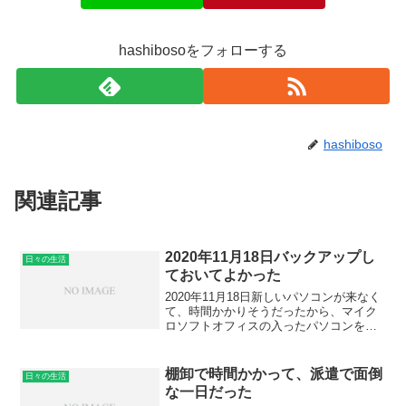
hashibosoをフォローする
hashiboso
関連記事
2020年11月18日バックアップし
日々の生活
ておいてよかった
2020年11月18日新しいパソコンが来なく
て、時間かかりそうだったから、マイク
ロソフトオフィスの入ったパソコンを家
族から借りて、ハードディスクに職務経
歴書のバックアップはあるかな？なんて
見てみたら、2020年9月に奇跡的にもドキ
棚卸で時間かかって、派遣で面倒
日々の生活
ュメントを...
な一日だった