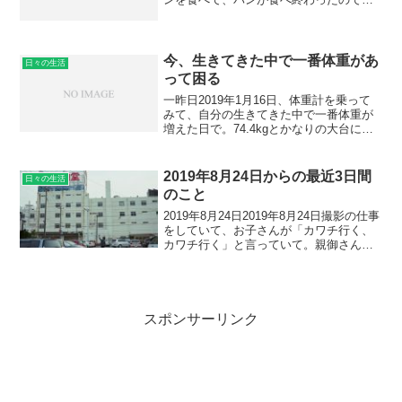
もう、食べなくて済むので、良かった。
出勤して、着替えていたら、60歳ぐらい
の年配の男性に、鍵で背中をぐりぐりさ
れて、ロ...
今、生きてきた中で一番体重があ
日々の生活
って困る
一昨日2019年1月16日、体重計を乗って
みて、自分の生きてきた中で一番体重が
増えた日で。74.4kgとかなりの大台に行
ってしまい、一昨日は昼にハンバーグ、
夜もハンバーグ、それで他たくさん食べ
てしまったから体重が増えてしまったん
2019年8月24日からの最近3日間
日々の生活
だろう。体重...
のこと
2019年8月24日2019年8月24日撮影の仕事
をしていて、お子さんが「カワチ行く、
カワチ行く」と言っていて。親御さんが
「行かない」っと言っていて。話を伺う
と、たまたまこっちに来ていて（都内の
方）、「子供がカワチに行くのが楽しみ
で。」と言...
スポンサーリンク