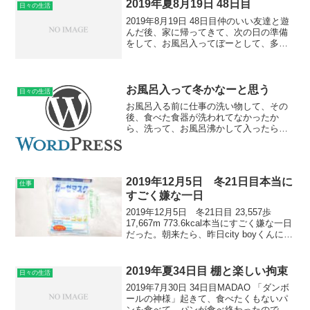
2019年夏8月19日 48日目
日々の生活
2019年8月19日 48日目仲のいい友達と遊
んだ後、家に帰ってきて、次の日の準備
をして、お風呂入ってぼーとして、多
分、何かしていたと思うけれども。寝た
のが3時20分で自分の中では早い方で。次
の日起きて、普通に出勤したら、ポニー
テールの似合...
お風呂入って冬かなーと思う
日々の生活
お風呂入る前に仕事の洗い物して、その
後、食べた食器が洗われてなかったか
ら、洗って、お風呂沸かして入ったら、
なんか冬だなーなんて思う事があって。
お風呂入っていて、体は浸かれるけど、
手が冷たくて、お湯に入れにくい状態
で、「あー、冬なんだなー」な...
2019年12月5日 冬21日目本当に
仕事
すごく嫌な一日
2019年12月5日 冬21日目 23,557歩
17,667m 773.6kcal本当にすごく嫌な一日
だった。朝来たら、昨日city boyくんに言
ったことが、周りに知られていて。何で
私が周りに知られたくないのっていうの
も、もともと恋愛で...
2019年夏34日目 棚と楽しい拘束
日々の生活
2019年7月30日 34日目MADAO 「ダンボ
ールの神様」起きて、食べたくもないパ
ンを食べて、パンが食べ終わったので、