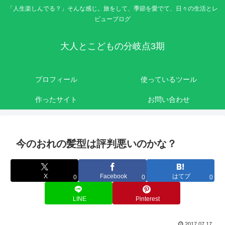
「人生楽しんでる？」そんな感じ。旅をして、季節を愛でて、日々の生活とレ
ビューブログ
大人とこどもの分岐点3期
プロフィール
使っているツール
作ったサイト
お問い合わせ
今のおれの髪型は評判悪いのかな？
X
Facebook
はてブ
0
0
0
LINE
Pinterest
2017.07.17