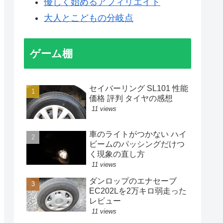
優しく始めるアフィリエイト
大人とこどもの分岐点
ゲーム棚
セイバーリング SL101 性能
価格 評判 タイヤの感想
11 views
車のライトがつかない ハイ
ビームのパッシングだけつ
く現象の直し方
11 views
ダンロップのエナセーブ
EC202Lを2万キロ弱走った
レビュー
11 views