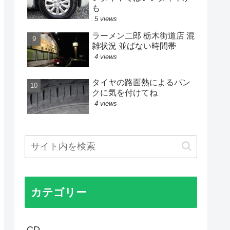
も
5 views
ラーメン二郎 栃木街道店 混
雑状況 並ばない時間帯
4 views
タイヤの路面熱によるパン
クに気を付けてね
4 views
カテゴリー
CD