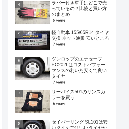
ラバー付き軍手はどこで売
っているの？比較と買い方
のまとめ
9 views
軽自動車 155/65R14 タイヤ
交換 ネット通販 安いところ
7 views
ダンロップのエナセーブ
EC202Lはコストパフォー
マンスの利いた安くて良い
タイヤ
7 views
リーバイス501のリンスカ
ラーを買う
6 views
セイバーリング SL101は安
いタイヤではいいタイヤか