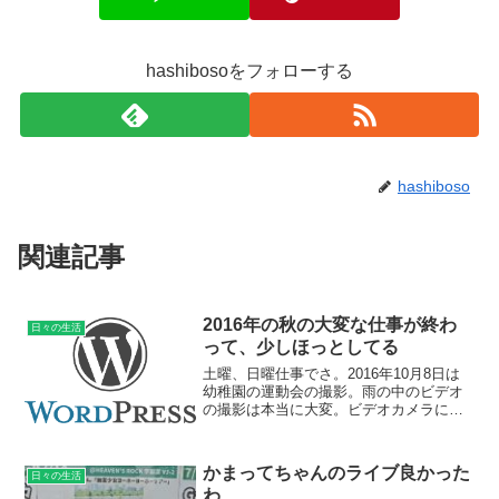
hashibosoをフォローする
hashiboso
関連記事
2016年の秋の大変な仕事が終わ
日々の生活
って、少しほっとしてる
土曜、日曜仕事でさ。2016年10月8日は
幼稚園の運動会の撮影。雨の中のビデオ
の撮影は本当に大変。ビデオカメラにビ
ニールで雨よけを作って。一番はマイク
が濡れること。ウィンドガードのところ
が濡れてさ、大丈夫か？それが心配で。
かまってちゃんのライブ良かった
日々の生活
ビニールをが動いて...
わ