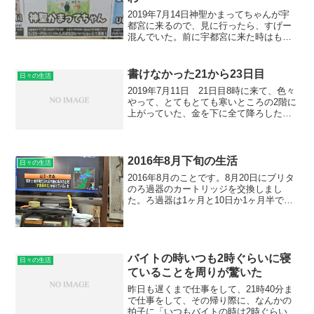
2019年7月14日神聖かまってちゃんが宇
都宮に来るので、見に行ったら、すげー
混んでいた。前に宇都宮に来た時はもっ
と空いていたような気がしたんだけれど
も。Tシャツの絵がかわいかったのでTシ
ャツを買った。すげー楽しかった。最近
書けなかった21から23日目
日々の生活
の曲はアルバム聞...
2019年7月11日 21日目8時に来て、色々
やって、とてもとても寒いところの2階に
上がっていた、金を下に全て降ろした
り、前を全て並び替えたり。翌日がビデ
オの撮影があるので、15時ぐらいにあが
ろうと思ったら、出荷するものが終わら
なくて、16...
2016年8月下旬の生活
日々の生活
2016年8月のことです。8月20日にブリタ
のろ過器のカートリッジを交換しまし
た。ろ過器は1ヶ月と10日か1ヶ月半で交
換しています。夏なので、かなりの頻度
でブリタに水を入れて使うので。 やっぱ
り変えてみると味が違うもんです。キリ
ッとします。...
バイトの時いつも2時ぐらいに寝
日々の生活
ていることを周りが驚いた
昨日も遅くまで仕事をして、21時40分ま
で仕事をして、その帰り際に、なんかの
拍子に「いつもバイトの時は2時ぐらいに