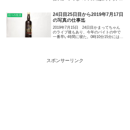
寝ています（これでも早い方）」と言っ
たら、みんな驚いてて。「えー、それで
大丈夫なの？何してるの？」と思いもよ
24日目25日目から2019年7月17日
日々の生活
らない方が食いつい...
の写真の仕事迄
2019年7月15日 24日目かまってちゃん
のライブ後もあり、今年のバイトの中で
一番早い時間に寝た。0時10分15分には寝
てしまった。この日は棚卸の日で、中間
棚卸です。遅いかなーって思ったのです
が、20時半には終わったので、よかっ
た。16時...
スポンサーリンク