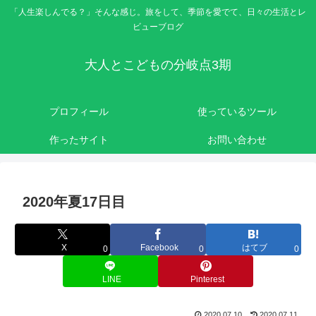
「人生楽しんでる？」そんな感じ。旅をして、季節を愛でて、日々の生活とレ
ビューブログ
大人とこどもの分岐点3期
プロフィール
使っているツール
作ったサイト
お問い合わせ
2020年夏17日目
X
Facebook
はてブ
0
0
0
LINE
Pinterest
2020.07.10
2020.07.11