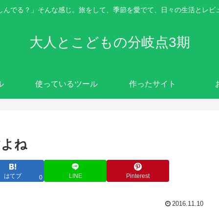
しんでる？」そんな感じ。旅をして、季節を愛でて、日々の生活とレビ
大人とこどもの分岐点3期
ル
使っているツール
作ったサイト
すよね
はてブ
LINE
Pinterest
0
2016.11.10