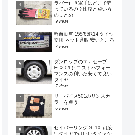
ラバー付き軍手はどこで売
っているの？比較と買い方
のまとめ
9 views
軽自動車 155/65R14 タイヤ
交換 ネット通販 安いところ
7 views
ダンロップのエナセーブ
EC202Lはコストパフォー
マンスの利いた安くて良い
タイヤ
7 views
リーバイス501のリンスカ
ラーを買う
6 views
セイバーリング SL101は安
いタイヤではいいタイヤか