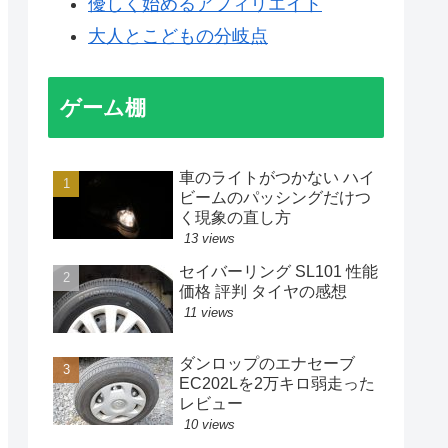
優しく始めるアフィリエイト
大人とこどもの分岐点
ゲーム棚
車のライトがつかない ハイ
ビームのパッシングだけつ
く現象の直し方
13 views
セイバーリング SL101 性能
価格 評判 タイヤの感想
11 views
ダンロップのエナセーブ
EC202Lを2万キロ弱走った
レビュー
10 views