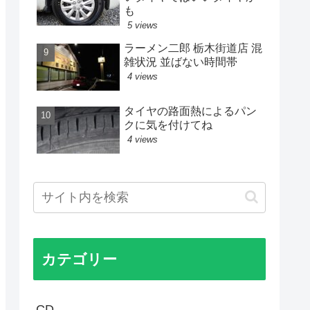
も
5 views
ラーメン二郎 栃木街道店 混
雑状況 並ばない時間帯
4 views
タイヤの路面熱によるパン
クに気を付けてね
4 views
カテゴリー
CD