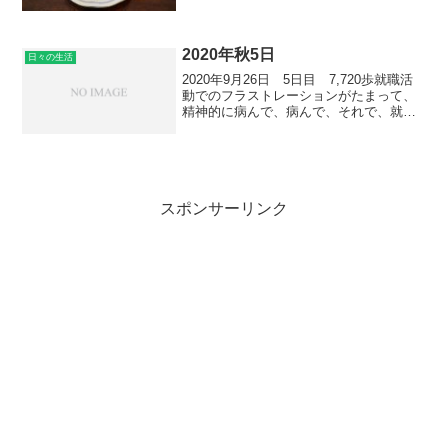
あった。0時半に寝たから3時間か）。洗
濯をして、連絡先の記事をそんなに事細
かに書いていなかったから、書き直し
て。それで、...
2020年秋5日
日々の生活
2020年9月26日 5日目 7,720歩就職活
動でのフラストレーションがたまって、
精神的に病んで、病んで、それで、就活
サイトを見ていたのもあり、3時半に寝
て、よく寝られたけれども、すげー疲れ
ていて。朝起きて、眠くて眠くて。今日
に限って、か...
スポンサーリンク