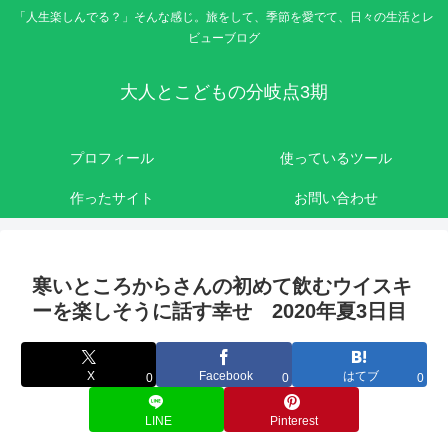
「人生楽しんでる？」そんな感じ。旅をして、季節を愛でて、日々の生活とレ
ビューブログ
大人とこどもの分岐点3期
プロフィール
使っているツール
作ったサイト
お問い合わせ
寒いところからさんの初めて飲むウイスキ
ーを楽しそうに話す幸せ 2020年夏3日目
X
Facebook
はてブ
0
0
0
LINE
Pinterest