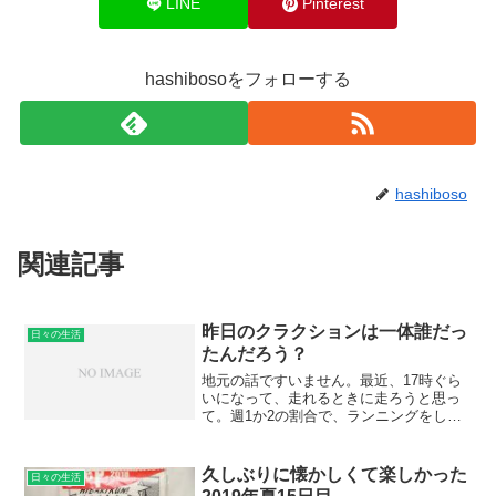
LINE
Pinterest
hashibosoをフォローする
hashiboso
関連記事
昨日のクラクションは一体誰だっ
日々の生活
たんだろう？
地元の話ですいません。最近、17時ぐら
いになって、走れるときに走ろうと思っ
て。週1か2の割合で、ランニングをして
いて。昨日、走る前の準備運動で、筋肉
を伸ばしていたら、「ぷっぷ、っぷ」と
二回クラクションを鳴らされて。薄いお
久しぶりに懐かしくて楽しかった
日々の生活
うど色のsurfっぽ...