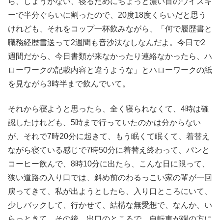
ら、しょうがない、寝るためにちょっと濃い目のウイスキ
ーで半分ぐらいに割ったので、20度18度くらいだと思う
けれども、それをコップ一杯飲みながら、「何で履歴書と
職務経歴書送って2週間も音沙汰なしなんだよ。今日で2
週間だから、今日書類が来なかったり連絡なかったら、ハ
ローワークの記載内容と違うような」とハローワークの紙
を見ながら3時半まで飲んでいて。
それから寝ようと思ったら、全く寝られなくて、4時は確
認したけれども、5時まで行っていたのかは分からない
が、それで7時20分に起きて、もう眠くて眠くて、着替え
ながら寝ている感じで7時50分に着替え終わって、パンと
コーヒー飲んで、8時10分に出たら、こんな日に限って、
狭い道路の入り口では、斜め前のわるっこい家の輩が一回
戻ってきて、私が出ようとしたら、入り口ところにいて、
少しバックして、行かせて、結構な無愛想で、なんか、い
らっときて。その後、出口のところで、自転車が端の方に