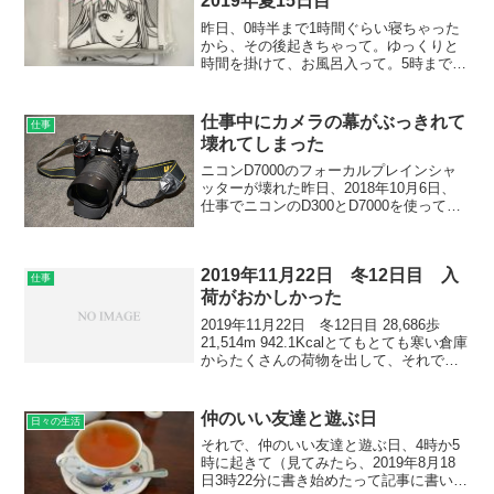
2019年夏15日目
昨日、0時半まで1時間ぐらい寝ちゃった
から、その後起きちゃって。ゆっくりと
時間を掛けて、お風呂入って。5時まで起
きていて、外が明るくなって。久しぶり
にウイスキーを飲んだらとてもとてもお
いしかった。9時に起きて。今日は、ちょ
仕事中にカメラの幕がぶっきれて
仕事
っと、家に居なくち...
壊れてしまった
ニコンD7000のフォーカルプレインシャ
ッターが壊れた昨日、2018年10月6日、
仕事でニコンのD300とD7000を使ってい
て、画質を求めない仕事なので、確実に
撮れるが求められるので、それで、仕事
中にD7000がフォーカルプレインシャッ
2019年11月22日 冬12日目 入
タ...
仕事
荷がおかしかった
2019年11月22日 冬12日目 28,686歩
21,514m 942.1Kcalとてもとても寒い倉庫
からたくさんの荷物を出して、それで、
また違うものをしまって。色々出し入れ
を繰り返して。落ち着いた時に、Kの使う
ものがあるから持って来て...
仲のいい友達と遊ぶ日
日々の生活
それで、仲のいい友達と遊ぶ日、4時か5
時に起きて（見てみたら、2019年8月18
日3時22分に書き始めたって記事に書いて