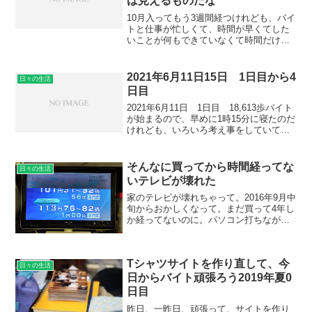
は見えるものだな
10月入ってもう3週間経つけれども、バイ
トと仕事が忙しくて、時間が早くてした
いことが何もできていなくて時間だけが
進んでいって悲しくなってくる。ネット
でのやろうと思っていることが全くでき
ていないし、寝たいのにいつの間にか2時
2021年6月11日15日 1日目から4
日々の生活
とかで睡眠時間が短...
日目
2021年6月11日 1日目 18,613歩バイト
が始まるので、早めに1時15分に寝たのだ
けれども、いろいろ考え事をしていて、
何を考えていたのかも覚えていなくて、
何時寝たのかも分からないのだけれど
も、よく眠れた。小さいパンを2つ食べて
そんなに買ってから時間経ってな
日々の生活
8時に...
いテレビが壊れた
家のテレビが壊れちゃって。2016年9月中
旬からおかしくなって。まだ買って4年し
か経ってないのに。パソコン打ちながら
よく見ていたのに。上から1/5がまっ黒く
映らなくなって。22インチの使い勝手の
良かった液晶テレビ。こんな故障がある
Tシャツサイトを作り直して、今
んだなーと...
日々の生活
日からバイト頑張ろう2019年夏0
日目
昨日、一昨日、頑張って、サイトを作り