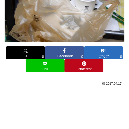
X
Facebook
はてブ
0
0
0
LINE
Pinterest
2017.04.17