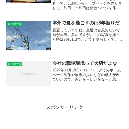
直して。3日前からトップページを作り直
して。昨日、一昨日は比較ページを作り
直して。Tシャツの考察と所見と比較最初
はページ表示速度が遅いと思ったから、
改善の為に余分なものを消して、画像も
本州で夏を過ごすのは8年振りだ
日々の生活
小さく置き換えてと、...
夏夏していますね。最近は台風のせいで
雨が本当に多いですが。この写真を撮っ
た時は7月31日で、とても夏らしくて。全
く雨が降らなくて、毎日暑くて。夏はそ
んなに地元にいないから、こうやってこ
っちの夏を感じるとなんか懐かしい気
が。こっちの夏の雲を見...
会社の職場環境って大切だよな
日々の生活
2020年11月19日ハローワークでのホーム
ページ制作や物販の扱いなどの求人が出
ていたので、近いからいいかなーと思っ
て、会社説明会と面接に行ってきたんだ
けれども、社風や会社理念みたいなもの
があまり人から感じられなかった。ハロ
ーワーク主催での...
スポンサーリンク