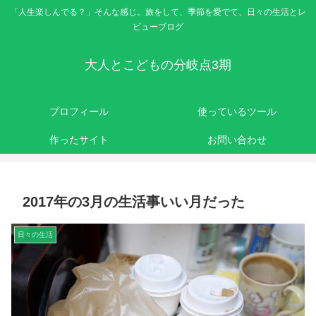
「人生楽しんでる？」そんな感じ。旅をして、季節を愛でて、日々の生活とレ
ビューブログ
大人とこどもの分岐点3期
プロフィール
使っているツール
作ったサイト
お問い合わせ
2017年の3月の生活事いい月だった
日々の生活