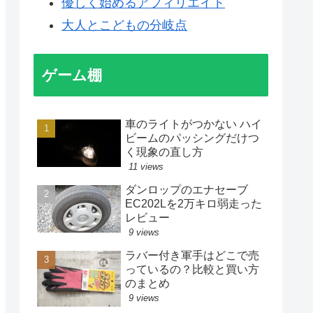
優しく始めるアフィリエイト
大人とこどもの分岐点
ゲーム棚
車のライトがつかない ハイ
ビームのパッシングだけつ
く現象の直し方
11 views
ダンロップのエナセーブ
EC202Lを2万キロ弱走った
レビュー
9 views
ラバー付き軍手はどこで売
っているの？比較と買い方
のまとめ
9 views