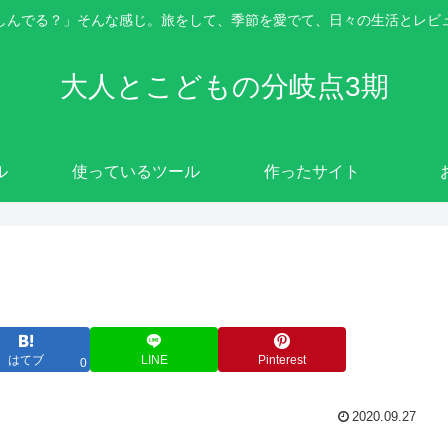
しんでる？」そんな感じ。旅をして、季節を愛でて、日々の生活とレビ
大人とこどもの分岐点3期
ル
使っているツール
作ったサイト
はてブ
LINE
Pinterest
0
2020.09.27