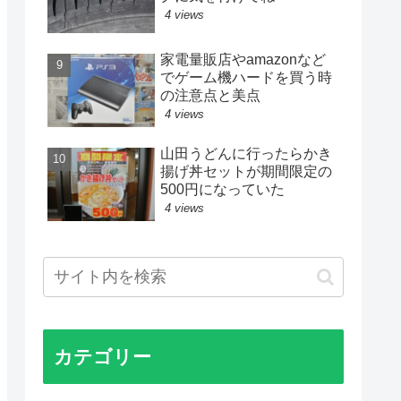
4 views
家電量販店やamazonなど
でゲーム機ハードを買う時
の注意点と美点
4 views
山田うどんに行ったらかき
揚げ丼セットが期間限定の
500円になっていた
4 views
カテゴリー