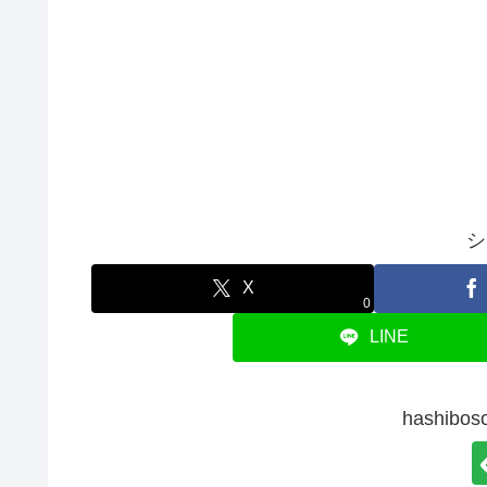
シ
X
0
LINE
hashib