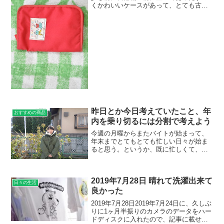
くかわいいケースがあって、とても古い
ものなんだけど、親に「これどうした
の？」と聞いたら、「あげるよ」と貰っ
て。VACATION!と書いてあるのがとても
かわいい。なん...
昨日とか今日考えていたこと、年
おすすめの商品
内を乗り切るには分割で考えよう
今週の月曜からまたバイトが始まって、
年末までとてもとても忙しい日々が始ま
ると思う。というか、既に忙しくて、初
日から残業している。昨日はバイト休み
だったけれども、本業の仕事で、仕事は
楽しかったんだけれども、家に帰ってき
2019年7月28日 晴れて洗濯出来て
たら、なんか休みたくても...
日々の生活
良かった
2019年7月28日2019年7月24日に、久しぶ
りに1ヶ月半振りのカメラのデータをハー
ドディスクに入れたので、記事に載せる