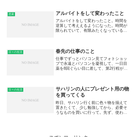
べき画像みたいなものを載せ直してい
た。今、自分が休憩室で座っている席は
とても席順に恵まれて。K T 発 机机
アルバイトをして変わったこと
思索
母 私 ...
アルバイトをして変わったこと。時間を
逆算して考ええるようになった。時間が
限られていて、有限みたくなっているの
で、睡眠を何時にするとして、それまで
にいろいろパソコンのブログだったり、
明日の用意だったり、一週間の中で、何
をこうやって持ってくると...
春先の仕事のこと
日々の生活
仕事でずっとパソコン見てフォトショッ
プで永遠とパソコンを凝視して、一日目
薬を8回ぐらい目に差して、第2行程が一
番めんどくさくて、それが昨日やっと終
わって。もう、パソコンを凝視したくな
い。一気に視力が悪くなる感じで。今年
は頑張って3日で第2行...
サハリンの人にプレゼント用の物
日々の生活
を買ってくる
昨日、サハリン行く前に色々物を揃えて
置きたくて、少し勉強してから、必要そ
うなものを買いに行って。先ず、使わな
いけれどもノートを余分に買ってきて。
こないだ買ったけど、持って行くか分か
らないけれども、備えで。歯磨き粉とシ
ャーペンも。それで、これ...