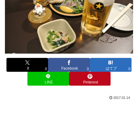
X
Facebook
はてブ
0
0
0
LINE
Pinterest
2017.01.14