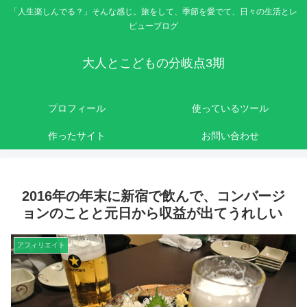
「人生楽しんでる？」そんな感じ。旅をして、季節を愛でて、日々の生活とレ
ビューブログ
大人とこどもの分岐点3期
プロフィール
使っているツール
作ったサイト
お問い合わせ
2016年の年末に新宿で飲んで、コンバージ
ョンのことと元日から収益が出てうれしい
アフィリエイト