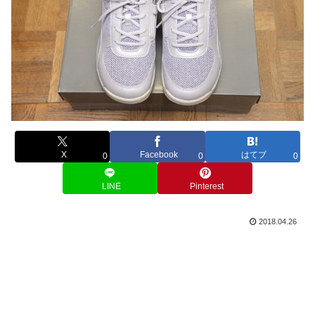
X
Facebook
はてブ
0
0
0
LINE
Pinterest
2018.04.26