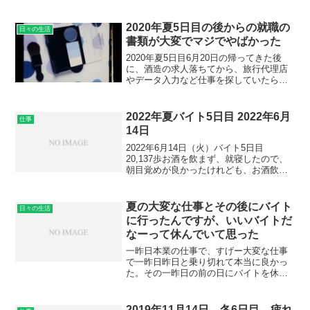
2020年夏5日目の後からの就職の
日々の生活
書類が大変でマジでやばかった
2020年夏5日目6月20日の帰ってきた後
に、酒造の求人落ちてから、旅行代理店
やデータ入力など仕事を探していたら、
カメラマンで家具の物撮りの仕事が栃木
であったので、写真の仕事なら、スキル
が活かせるのでいいなーと思って。帰っ
2022年夏バイト5日目 2022年6月
仕事
てきてから見ていた...
14日
2022年6月14日（火）バイト5日目
20,137歩お酒を飲まず、就寝したので、
朝目覚めが良かったけれども、お酒飲ん
でいる時よりも眠かった。少し遅くなっ
てしまって、ぎりぎりだった。朝からパ
レットでいろいろものが入っていたの
夏の大変な仕事とその後にバイト
日々の生活
で、全く出せな...
に行ったんですが、いいバイトだ
なーって休んでいて思った
一昨日本業の仕事で、すげー大変な仕事
で一昨日昨日と乗り切れて本当に良かっ
た。その一昨日の前の日にバイトを休ん
で正解だった。体のことを考えて先の体
のストックみたいな。毎年の仕事なので
すが、今年も辛かった。それで、昨日、
2019年11月14日 冬6日目 疲れ