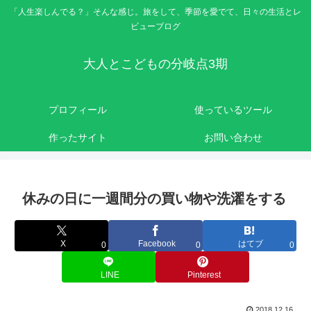
「人生楽しんでる？」そんな感じ。旅をして、季節を愛でて、日々の生活とレ
ビューブログ
大人とこどもの分岐点3期
プロフィール
使っているツール
作ったサイト
お問い合わせ
休みの日に一週間分の買い物や洗濯をする
X
Facebook
はてブ
0
0
0
LINE
Pinterest
2018.12.16