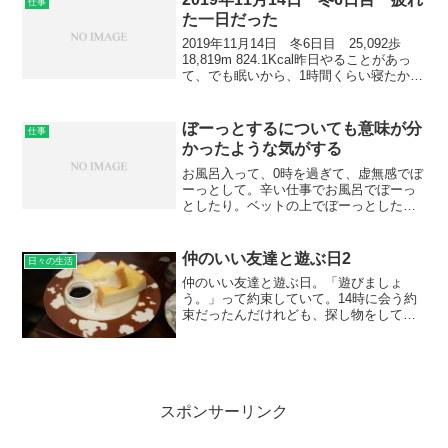
仕事
11時に仕事が終わって、...
た一日だった
2019年11月14日 冬6日目 25,092歩
18,819m 824.1Kcal昨日やることがあっ
て、でも眠いから、1時間くらい寝たかっ
たから、22時まで寝ようと思ったら、23
時半まで寝てしまって。それから次の日
のバイトの準備をしようと...
ぼーっとするについても意味が分
仕事
かったような気がする
お風呂入って、0時を過ぎて、虚無感でぼ
ーっとして。辛い仕事でお風呂でぼーっ
としたり。ベットの上でぼーっとしたり
するのは、疲れることをして、体をリセ
ットするためにぼーっとするんだろう
な。って最近思う。私は、特に理由もな
仲のいい友達と遊ぶ日2
日々の生活
くぼーっとするのが好きな...
仲のいい友達と遊ぶ日。「遊びましょ
う。」って約束していて。14時に会う約
束だったんだけれども、探し物をしてい
て、遅くなって、家出たのが14時で、10
分遅刻しちゃって。「ごめんなさい」っ
て言って。「どのくらいから居ました
か？」って聞いたら、結...
スポンサーリンク