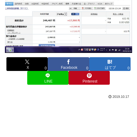
X
Facebook
はてブ
0
0
0
LINE
Pinterest
2019.10.17