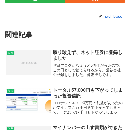
hashiboso
関連記事
取り敢えず、ネット証券に登録し
証券
ました
昨日ブログがちょうど5周年だったので、
この日として覚えられるから、証券会社
の登録をしました。審査待ちです。
(adsbygoogle = window.adsbygoogle ||
[]).push({});でも、ネット証券でも登録は
大変で、...
トータル57,000円も下がってしま
証券
った投資信託
コロナウイルスで3万円の利益があったの
がマイナス2万7千円まで下がってしまっ
て。一気に5万7千円も下がってしまっ
た。長期保有での運用の為に売却する気
も無いのですが。リスク回避をしていて
も、すべてが全滅してしまったので。本
マイナンバーの出す書類ができた
証券