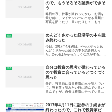
当にリスクが大きくて...
ので、もうそろそろ証券ができそ
う
昨日の夜、仕事が終わってから、お酒を
飲む前に、マイナンバーの出せる書類に
写真を貼ったり、書いたりして、もう出
せるようの状態にして、後は家族がみん
なやってくれればマイナンバーは大丈夫
そうだ。マイナンバー制度になってか
めんどくさかった経済学の本を読
思想
ら、証券会社はマイナンバー...
み終わった
今日、2017年4月28日。やっとやっとめ
んどくさかった経済の本を読み終わっ
た。2ヶ月はかかったような気がする。
(adsbygoogle = window.adsbygoogle ||
[]).push({});読んでてもチンプンカンプン
で...
自分は投資の思考が備わっている
証券
ので投資に合っているとつくづく
思った
最近、寝る前に毎日投資の本を読んでい
て。寝る前＋読みたい時に読んでいるい
るんですが。自分は投資に合っていると
つくづく思いまして。今まで、その熟読
したもので。htmlやブログ、アフィリエ
イトなどそういったパソコン関係の本を
2017年4月11日に証券の手続きが
証券
読んでいたも、面白い...
終わったので、これで投資家だ